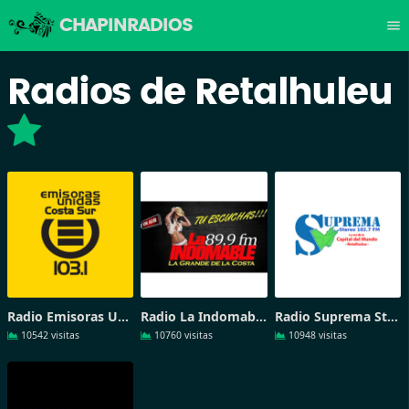
CHAPINRADIOS
menu
Radios de Retalhuleu
Radio Emisoras Unidas Costa Sur
Radio La Indomable De La Costa
Radio Suprema Stereo 102-7 FM
10542 visitas
10760 visitas
10948 visitas