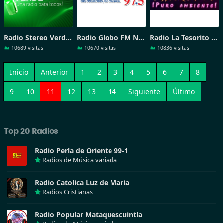
Radio Stereo Verde 93-9 FM
Radio Globo FM Norte - FM 97-5
Radio La Tesorito 92-7 Guatemala
10689 visitas
10670 visitas
10836 visitas
Inicio
Anterior
1
2
3
4
5
6
7
8
9
10
11
12
13
14
Siguiente
Último
Top 20 Radios
Radio Perla de Oriente 99-1
Radios de Música variada
Radio Catolica Luz de Maria
Radios Cristianas
Radio Popular Mataquescuintla