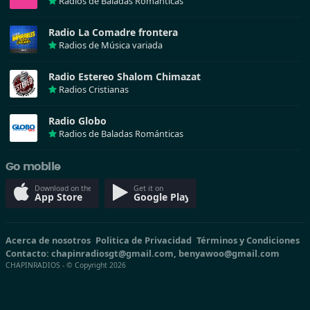
Radios de Baladas Románticas
Radio La Comadre frontera
Radios de Música variada
Radio Estereo Shalom Chimazat
Radios Cristianas
Radio Globo
Radios de Baladas Románticas
Go mobile
Download on the
Get it on
App Store
Google Play
Acerca de nosotros
Politica de Privacidad
Términos y Condiciones
Contacto: chapinradiosgt@gmail.com, benyawoo@gmail.com
CHAPINRADIOS - © Copyright 2026