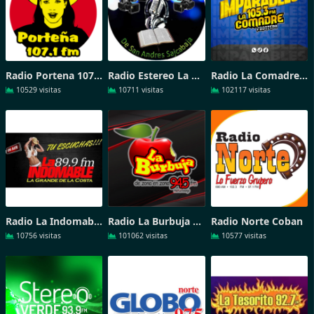
Radio Portena 107-1 FM
Radio Estereo La Voz de Tintulew
Radio La Comadre frontera
10529 visitas
10711 visitas
102117 visitas
Radio La Indomable De La Costa
Radio La Burbuja Huehuetenango
Radio Norte Coban
10756 visitas
101062 visitas
10577 visitas