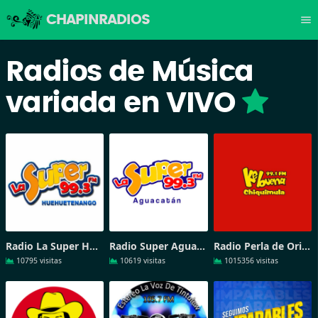
CHAPINRADIOS
menu
Radios de Música
variada en VIVO
Radio La Super Huehuetenango
Radio Super Aguacatan
Radio Perla de Oriente 99-1
10795 visitas
10619 visitas
1015356 visitas