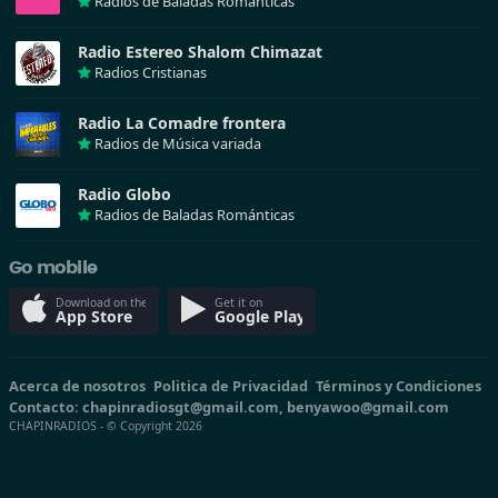
Radios de Baladas Románticas
Radio Estereo Shalom Chimazat
Radios Cristianas
Radio La Comadre frontera
Radios de Música variada
Radio Globo
Radios de Baladas Románticas
Go mobile
Download on the
Get it on
App Store
Google Play
Acerca de nosotros
Politica de Privacidad
Términos y Condiciones
Contacto: chapinradiosgt@gmail.com, benyawoo@gmail.com
CHAPINRADIOS - © Copyright 2026