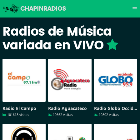
CHAPINRADIOS
menu
Radios de Música
variada en VIVO
Radio El Campo
Radio Aguacateco
Radio Globo Occidente
101618 visitas
10662 visitas
10802 visitas