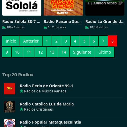
Radio Solola 88-7 FM
Radio Paisana Stereo
Radio La Grande de Solola
10627 visitas
10715 visitas
10700 visitas
Inicio
Anterior
1
2
3
4
5
6
7
8
9
10
11
12
13
14
Siguiente
Último
Top 20 Radios
Radio Perla de Oriente 99-1
Radios de Música variada
Radio Catolica Luz de Maria
Radios Cristianas
Radio Popular Mataquescuintla